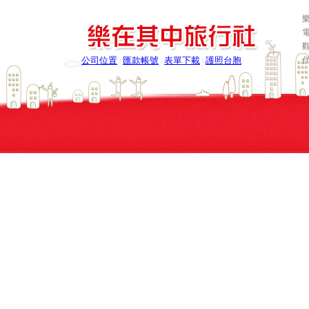
樂
電
公司位置
匯款帳號
表單下載
護照台胞
|
|
|