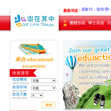
LINE
量身&客製旅遊~先聊聊吧!!
低碳旅行，從你我
最新消息：
來台-educational
excursions
快速搜尋
抵達機場
旅遊區域
旅遊天數