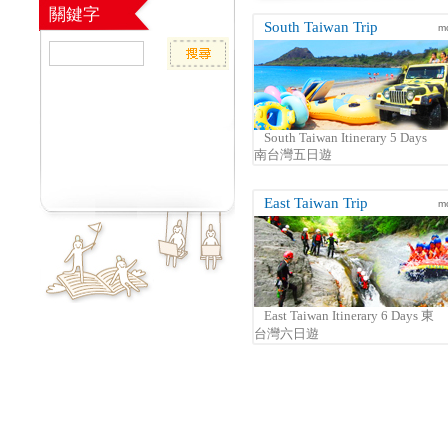
關鍵字
South Taiwan Trip
m
South Taiwan Itinerary 5 Days
南台灣五日遊
East Taiwan Trip
m
East Taiwan Itinerary 6 Days 東
台灣六日遊