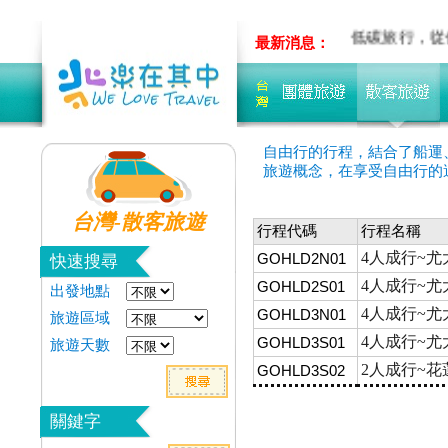
 加我LINE
量身&客製旅遊~先聊聊吧!!
低碳旅行，從
最新消息：
自由行的行程，結合了船運
旅遊概念，在享受自由行的
台灣-散客旅遊
行程代碼
行程名稱
4人成行~尤大
GOHLD2N01
快速搜尋
4人成行~尤大
GOHLD2S01
出發地點
4人成行~尤大
GOHLD3N01
旅遊區域
4人成行~尤大
GOHLD3S01
旅遊天數
2人成行~花
GOHLD3S02
關鍵字