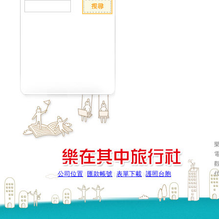
樂
電
公司位置
匯款帳號
表單下載
護照台胞
|
|
|