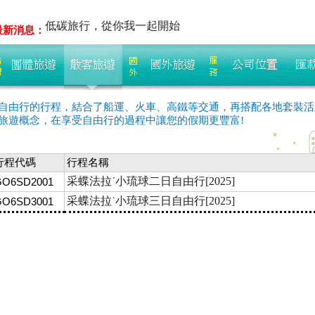
聊吧!!
低碳旅行，從你我一起開始
最新消息：
自由行的行程，結合了船運、火車、高鐵等交通，再搭配各地套裝活
旅遊概念，在享受自由行的過程中讓您的假期更豐富!
行程代碼
行程名稱
采蝶法拉˙小琉球二日自由行[2025]
GO6SD2001
采蝶法拉˙小琉球三日自由行[2025]
GO6SD3001