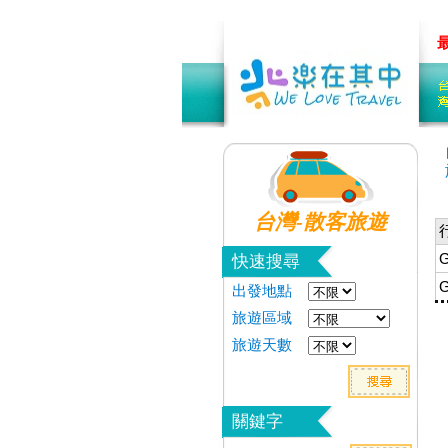
如何搜尋?
客製規劃中 加我LINE
量身&客製旅遊~先聊
台灣-散客旅遊
快速搜尋
出發地點
旅遊區域
旅遊天數
關鍵字