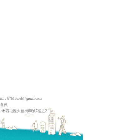
：67616web@gmail.com
品保會員
中市西屯區大信街60號7樓之2