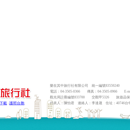
樂在其中旅行社有限公司 統一編號83559240
電話：04-3505-0366 傳真：04-3505-0966 E-mail
觀光局註冊編號833700 交觀甲5326 旅遊
下載
護照台胞
代表人：陳怡君 連絡人：李達晟 住址：40746台
|