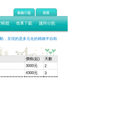
動，呈現的是多元化的精緻半自助
價格(起)
天數
3000元
2
4300元
3