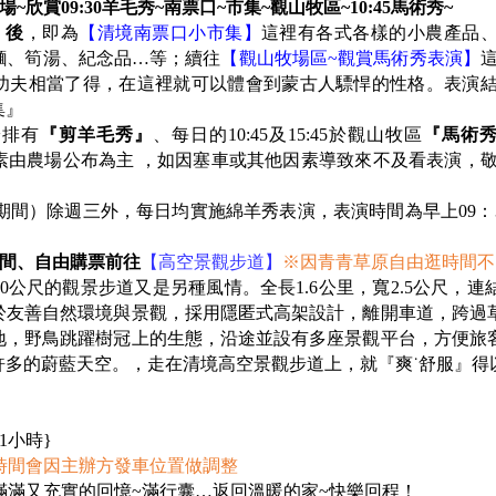
欣賞09:30羊毛秀~南票口~市集~觀山牧區~10:45馬術秀~
』後
，即為
【清境南票口小市集】
這裡有各式各樣的小農產品
麵、筍湯、紀念品…等；續往
【觀山牧場區~觀賞馬術秀表演】
功夫相當了得，在這裡就可以體會到蒙古人驃悍的性格。表演
集』
安排有
『剪羊毛秀』
、每日的10:45及15:45於觀山牧區
『馬術
素由農場公布為主 ，如因塞車或其他因素導致來不及看表演，
假期間）除週三外，每日均實施綿羊秀表演，表演時間為早上09：3
時間、自由購票前往
【高空景觀步道】
※
因青青草原自由逛時間不
700公尺的觀景步道又是另種風情。全長1.6公里，寬2.5公尺
於友善自然環境與景觀，採用隱匿式高架設計，離開車道，跨過
地，野鳥跳躍樹冠上的生態，沿途並設有多座景觀平台，方便旅
多的蔚藍天空。，走在清境高空景觀步道上，就『爽˙舒服』得
1小時}
時間會因主辦方發車位置做調整
滿滿又充實的回憶~滿行囊…返回溫暖的家~快樂回程！