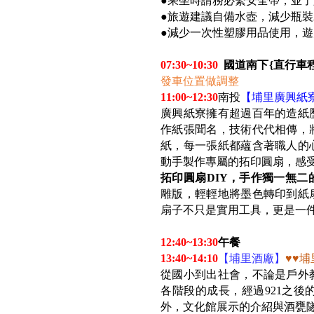
●乘坐時請務必繫安全帶，並
●旅遊建議自備水壺，減少瓶裝
●減少一次性塑膠用品使用，
07:30~10:30
國道南下{直行車程
發車位置做調整
11:00~12:30
南投
【埔里廣興紙寮
廣興紙寮擁有超過百年的造紙
作紙張聞名，技術代代相傳，
紙，每一張紙都蘊含著職人的
動手製作專屬的拓印圓扇，感
拓印圓扇DIY，手作獨一無二
雕版，輕輕地將墨色轉印到紙
扇子不只是實用工具，更是一
12:40~13:30
午餐
13:40~14:10
【埔里酒廠】
♥♥
埔
從國小到出社會，不論是戶外
各階段的成長，經過921之
外，文化館展示的介紹與酒甕隧