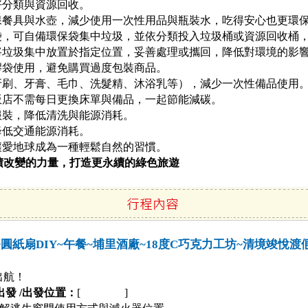
好分類與資源回收。
保餐具與水壺，減少使用一次性用品與瓶裝水，吃得安心也更環
袋，可自備環保袋集中垃圾，並依分類投入垃圾桶或資源回收桶
將垃圾集中放置於指定位置，妥善處理或攜回，降低對環境的影
膠袋使用，避免購買過度包裝商品。
牙刷、牙膏、毛巾、洗髮精、沐浴乳等），減少一次性備品使用
飯店不需每日更換床單與備品，一起節能減碳。
服裝，降低清洗與能源消耗。
降低交通能源消耗。
讓愛地球成為一種輕鬆自然的習慣。
積改變的力量，打造更永續的綠色旅遊
圓紙扇DIY~午餐~埔里酒廠~18度C巧克力工坊~清境竣悅渡假
出航！
出發 /出發位置：
[ ]