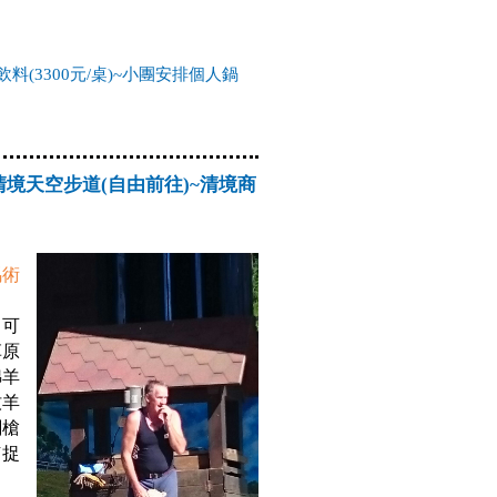
飲料(3300元/桌)~小團安排個人鍋
境天空步道(自由前往)~清境商
馬術
，可
草原
綿羊
牧羊
關槍
捕捉