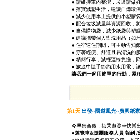
● 請維持車內整潔，垃圾請做
● 落實減塑生活，建議自備環
● 減少使用車上提供的小塑膠
● 配合垃圾減量與資源回收，
● 自備購物袋，減少紙袋與塑
● 建議攜帶個人盥洗用品（如
● 住宿連住期間，可主動告知
● 穿著輕便、舒適且易清洗的
● 精簡行李，減輕運輸負擔，
● 旅途中隨手節約用水用電，
讓我們一起用簡單的行動，累
第1天
出發~國道風光~廣興紙寮
今早集合後，搭乘遊覽車快樂
●
遊覽車&隨團服務人員 報到 /