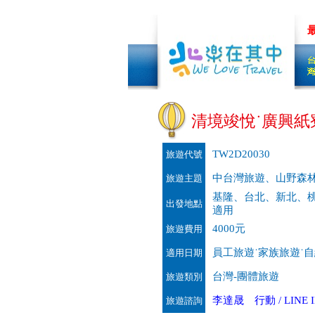
製規劃中 加我LINE
量身&客製旅遊~先聊聊吧!!
低碳旅
清境竣悅˙廣興紙寮
TW2D20030
旅遊代號
中台灣旅遊、山野森
旅遊主題
基隆、台北、新北、
出發地點
適用
4000元
旅遊費用
員工旅遊˙家族旅遊˙自組
適用日期
台灣-團體旅遊
旅遊類別
李達晟 行動 / LINE ID
旅遊諮詢