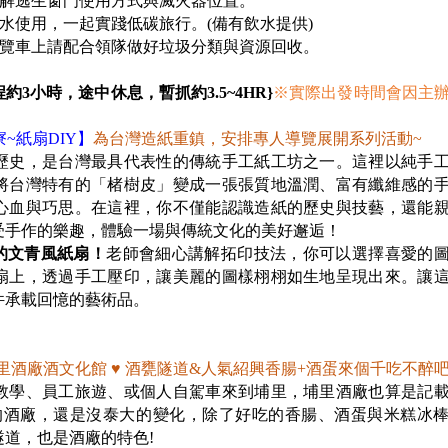
了解逃生窗門使用方式與滅火器位置。
水使用，一起實踐低碳旅行。(備有飲水提供)
遊覽車上請配合領隊做好垃圾分類與資源回收。
約3小時，途中休息，暫抓約3.5~4HR}
※
實際出發時間會因主
~紙扇DIY】
為台灣造紙重鎮，安排專人導覽展開系列活動~
歷史，是台灣最具代表性的傳統手工紙工坊之一。這裡以純手
將台灣特有的「楮樹皮」變成一張張質地溫潤、富有纖維感的
心血與巧思。在這裡，你不僅能認識造紙的歷史與技藝，還能
受手作的樂趣，體驗一場與傳統文化的美好邂逅！
的文青風紙扇！
老師會細心講解拓印技法，你可以選擇喜愛的
扇上，透過手工壓印，讓美麗的圖樣栩栩如生地呈現出來。讓
件承載回憶的藝術品。
里酒廠
酒文化館
♥
酒甕隧道
&
人氣紹興香腸
+
酒蛋
來個千吃不醉
教學、員工旅遊、或個人自駕車來到埔里，埔里酒廠也算是記
後的酒廠，還是沒泰大的變化，除了好吃的香腸、酒蛋與米糕冰
道，也是酒廠的特色!