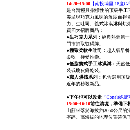
14:20~15:00
【南投埔里 18度
是台灣極具指標性的頂級手工
美呈現巧克力風味的溫度而得名
力、生吐司、義式冰淇淋與烘
買四大招牌商品：
●
生巧克力系列：
經典熱銷第一
門市抽取號碼牌。
●
極致柔軟生吐司：
超人氣早餐
柔軟，極受推崇。
●
低脂義式手工冰淇淋：
天然低
裝或脆皮餅乾裝。
●
職人烘焙系列：
包含選用頂
近年的秒殺新品。
●
下午也可以改走
『Cona's
15:00~16:10
前往清境，準備下
山莊坐落於海拔約2050公尺
寧靜。高海拔的地理位置確保