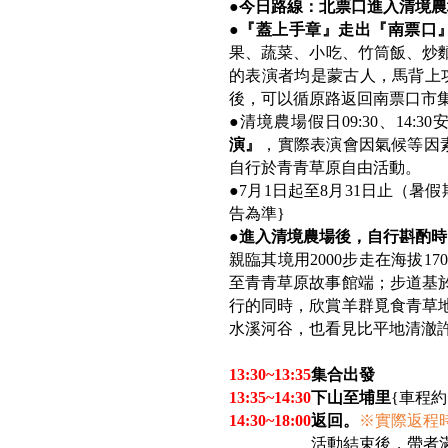
●今日路線：北票口進入清境農場~
●『蓋上手章』走出『南票口
果、蔬菜、小吃、竹筒飯、炒
的表演者均是蒙古人，馬背上
後，可以循原路返回南票口市
●清境農場假日09:30、14:30
演』
，實際表演會因氣候等因
自行於青青草原自由活動。
●7月1日起至8月31日止（暑
告為準}
●進入清境農場後，自行斟酌
親臨其境用2000步走在海拔1
至青青草原故事館端；步道基
行的同時，欣賞羊群覓食青草
水溪河谷，也看見比平地清澈許
13:30~13:35
集合出發
13:35~14:30
下山至埔里
{
車程約
14:30~18:00
返回。
※
實際返程
16:30~18:30
活動結束後，帶者