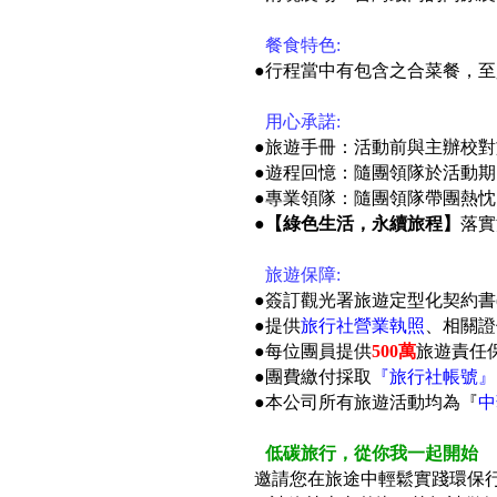
●
餐食特色:
●
行程當中有包含之合菜餐，至
●
用心承諾:
●旅遊手冊：活動前與主辦校對旅
●遊程回憶：隨團領隊於活動期
●專業領隊：隨團領隊帶團熱忱
●
【綠色生活，永續旅程】
落實
●
旅遊保障:
●簽訂觀光署旅遊定型化契約書
●提供
旅行社營業執照
、相關證
●每位團員提供
500萬
旅遊責任保
●團費繳付採取
『旅行社帳號』
●本公司所有旅遊活動均為『
中
●
低碳旅行，從你我一起開始
邀請您在旅途中輕鬆實踐環保