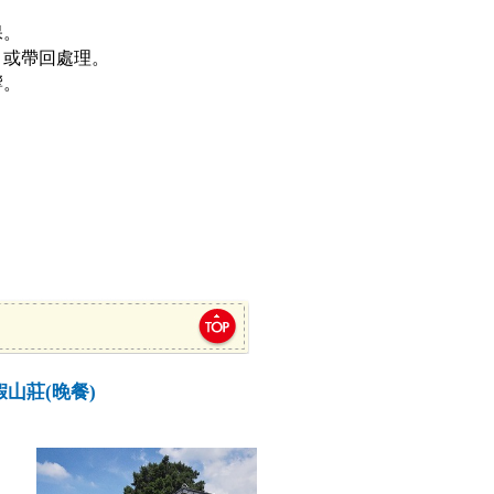
保。
，或帶回處理。
響。
。
山莊(晚餐)