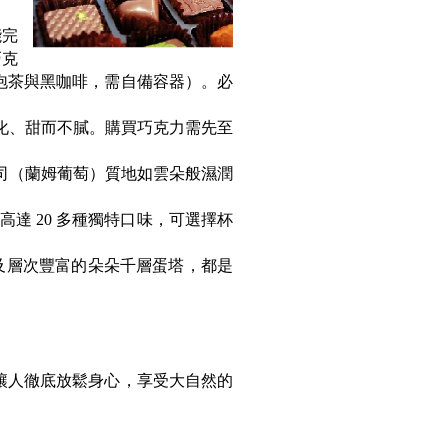
能完
巧克
泡茶與黑咖啡，需自備容器）。必
即化、甜而不膩。購買巧克力需先至
司（蘭姆葡萄）質地如雲朵般濕潤
達 20 多種獨特口味，可選擇杯
及層次豐富的朵朵千層蛋塔，都是
能讓人徹底放鬆身心，享受大自然的