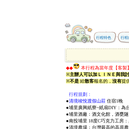
行程特色
行程
◆◆
本行程為當年度【客製
※
主辦人可以加ＬＩＮＥ與我
※
不是
給
散客
報名的，
沒有
提
●
行程規劃：
●
清境竣悅渡假山莊
住宿1晚
●埔里廣興紙寮~紙扇DIY：
●埔里酒廠：酒文化館，酒甕隧
●南投埔里 18度C巧克力工
●清境農場：台灣最高的高原農