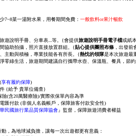
少7~8菜一湯附水果，用餐期間免費：
一般飲料or果汁暢飲
遊說明手冊、分車表...等。
{會提供
旅遊說明手冊電子檔
或紙
間協助拍攝，照片直接放置群組。{
貼心提供團照布條
，出發前
、主動與積極，專業技能各有所長。{
熱忱的領隊
是本次旅遊最
淨零綠生活，旅遊期間建議自行攜帶水壺、保溫瓶、餐具，節約
(
享有履約保障
)
件 {給予 貴單位備查}
險(含20萬醫療險)/實際依保單內容為準
電匯付款 (非個人名義帳戶，保障旅客付款安全性)
華民國旅行業品質保障協會
』監督，保障旅遊消費者權益
行動，為地球減負擔，讓每一次出遊都更有意義：