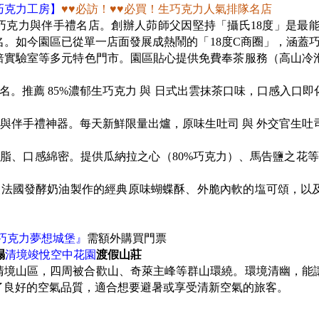
C巧克力工房】
♥♥
必訪！
♥♥
必買！生巧克力人氣排隊名店
巧克力與伴手禮名店。創辦人茆師父因堅持「攝氏18度」是最
。如今園區已從單一店面發展成熱鬧的「18度C商圈」，涵蓋
焙實驗室等多元特色門市。園區貼心提供免費奉茶服務（高山冷
名。推薦 85%濃郁生巧克力 與 日式出雲抹茶口味，口感入口
與伴手禮神器。每天新鮮限量出爐，原味生吐司 與 外交官生吐
脂、口感綿密。提供瓜納拉之心（80%巧克力）、馬告鹽之花等高
級法國發酵奶油製作的經典原味蝴蝶酥、外脆內軟的塩可頌，以
妮娜巧克力夢想城堡』
需額外購買門票
榻
清境竣悅空中花園
渡假山莊
的清境山區，四周被合歡山、奇萊主峰等群山環繞。環境清幽，
了良好的空氣品質，適合想要避暑或享受清新空氣的旅客。