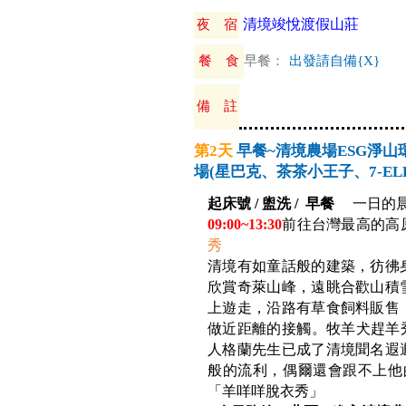
清境竣悅渡假山莊
夜 宿
餐 食
早餐：
出發請自備{X}
備 註
第2天
早餐~清境農場ESG淨山
場(星巴克、茶茶小王子、7-ELEV
起床號 / 盥洗 / 早餐
一日的
09:00~13:30
前往台灣最高的高
秀
清境有如童話般的建築，彷彿
欣賞奇萊山峰，遠眺合歡山積
上遊走，沿路有草食飼料販售
做近距離的接觸。牧羊犬趕羊秀
人格蘭先生已成了清境聞名遐
般的流利，偶爾還會跟不上他
「羊咩咩脫衣秀」