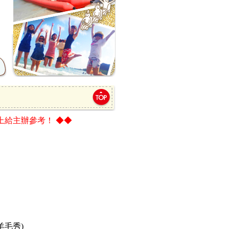
上給主辦參考
！ ◆◆
羊毛秀)