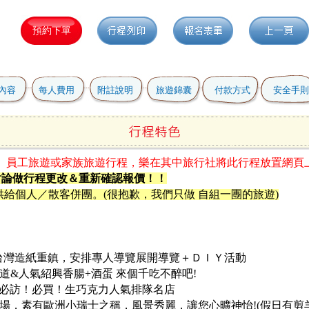
內容
每人費用
附註說明
旅遊錦囊
付款方式
安全手則
】員工旅遊或家族旅遊行程，樂在其中旅行社將此行程放置網頁
討論做行程更改＆重新確認報價！！
供給個人／散客併團。(很抱歉，我們只做 自組一團的旅遊)
為台灣造紙重鎮，安排專人導覽展開導覽＋ＤＩＹ活動
道&人氣紹興香腸+酒蛋 來個千吃不醉吧!
房：必訪！必買！生巧克力人氣排隊名店
場，素有歐洲小瑞士之稱，風景秀麗，讓您心曠神怡!(假日有剪