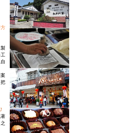
辦方
工製
手工
親自
圖案
這把
吧
!
載著
棒之