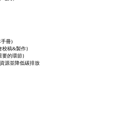
本手冊)
會校稿&製作}
重要的環節}
資源並降低碳排放