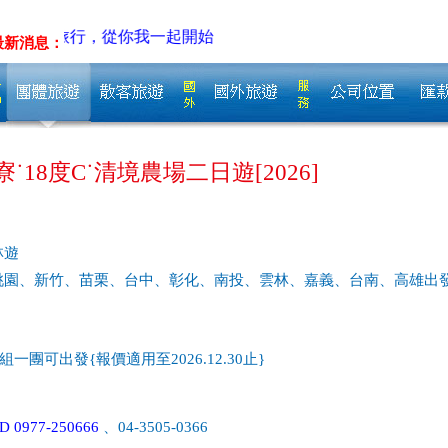
行，從你我一起開始
最新消息：
˙18度C˙清境農場二日遊[2026]
林遊
桃園、新竹、苗栗、台中、彰化、南投、雲林、嘉義、台南、高雄出
一團可出發{報價適用至2026.12.30止}
 0977-250666
、04-3505-0366