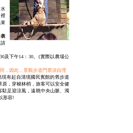
、水
這裡
結束
秀表
敬請
0及下午14：30。{實際以農場公
同，因此，景觀步道門票須自理
，連結現有起自清境國民賓館的舊步道
草原，穿梭林梢，旅客可以安全健
客駐足迎涼風，遠眺中央山脈、濁
以形容!