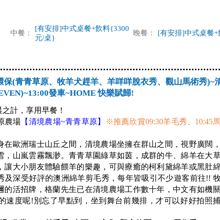
[有安排]中式桌餐+飲料{3300
中餐：
晚餐：
[有安排]中式桌餐+
元/桌}
環保(青青草原、牧羊犬趕羊、羊咩咩脫衣秀、觀山馬術秀)~清
EN)~13:00發車~HOME 快樂賦歸!
晨之計，享用早餐！
原農場
【清境農場~青青草原】
※推薦欣賞09:30羊毛秀、10:45
身在歐洲瑞士山丘之間，清境農場坐擁在群山之間，視野廣闊
雪，山嵐雲霧飄渺。青青草園綠草如茵，成群的牛、綿羊在大
，讓大小朋友體驗餵羊的樂趣，可與療癒的柯利黛綿羊或黑肚
及深受好評的澳洲綿羊剪毛秀，每年皆吸引不少遊客前往!! 
邇的活招牌，格蘭先生已在清境農場工作數十年，中文有如機
的速度呢!別忘了早點到，坐到舞台前幾排，才可以好好拍照